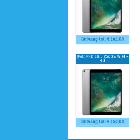
Ontvang tot: €
162,00
IPAD PRO 10.5 256GB WIFI +
4G
Ontvang tot: €
150,00