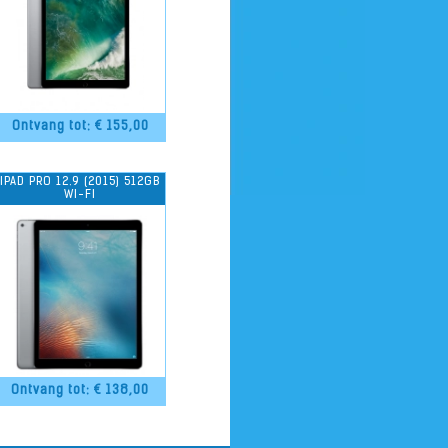
Ontvang tot: €
155,00
IPAD PRO 12.9 (2015) 512GB
WI-FI
Ontvang tot: €
138,00