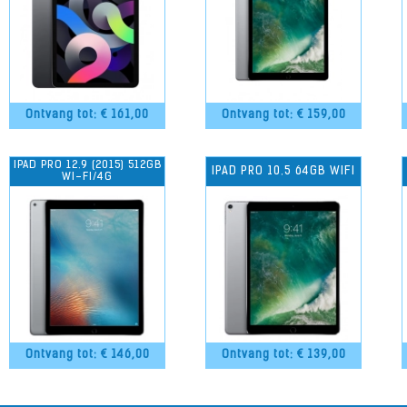
Ontvang tot: €
161,00
Ontvang tot: €
159,00
IPAD PRO 12.9 (2015) 512GB
IPAD PRO 10.5 64GB WIFI
WI-FI/4G
Ontvang tot: €
146,00
Ontvang tot: €
139,00