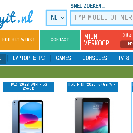
SNEL ZOEKEN...
0 it
MIJN
HOE HET WERKT
CONTACT
VERKOOP
BE
TS
LAPTOP & PC
GAMES
CONSOLES
TV & 
IPAD (2022) WIFI + 5G
IPAD MINI (2020) 64GB WIFI
256GB