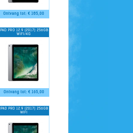
Ontvang tot: €
185,00
IPAD PRO 12.9 (2017) 256GB
WIFI/4G
Ontvang tot: €
165,00
IPAD PRO 12.9 (2017) 256GB
WIFI