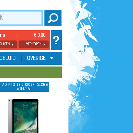
ems
€ 0,00
?
KIJKEN
VERKOPEN
GELUID
OVERIGE
IPAD PRO 12.9 (2017) 512GB
WIFI/4G