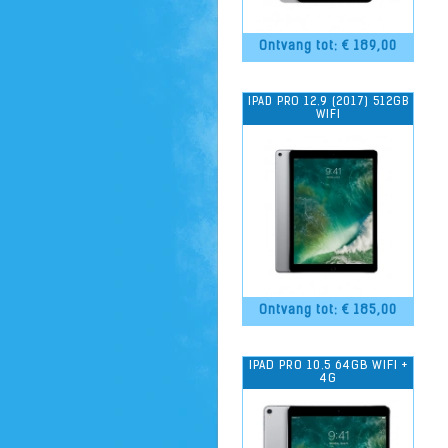
Ontvang tot: €
189,00
IPAD PRO 12.9 (2017) 512GB
WIFI
Ontvang tot: €
185,00
IPAD PRO 10.5 64GB WIFI +
4G