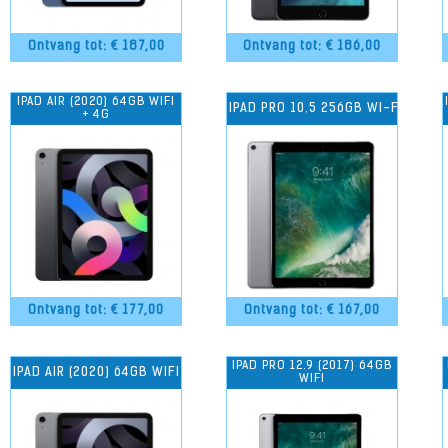
Ontvang tot: €
187,00
Ontvang tot: €
186,00
IPAD AIR (2020) 64GB WIFI
IPAD PRO 10.5 256GB WI-FI
+ 4G
Ontvang tot: €
177,00
Ontvang tot: €
167,00
IPAD PRO 12.9 (2017) 64GB
IPAD AIR (2020) 64GB WIFI
WIFI