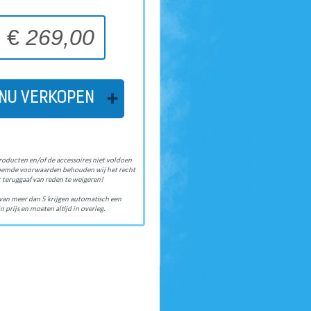
€
269,00
NU VERKOPEN
roducten en/of de accessoires niet voldoen
oemde voorwaarden behouden wij het recht
 teruggaaf van reden te weigeren!
van meer dan 5 krijgen automatisch een
n prijs en moeten altijd in overleg.