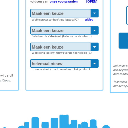
onze voorwaarden [OPEN]
voldoen aan
uitleg
Welke processor heeft uw laptop/PC?
Selecteer de Videokaart (behalve de standaard)
Welke originele windows versie hoort op de PC?
Indien de p
in welke staat / conditie verkeerd het product?
aan de gen
deze zonder
rwijderd!
 iCloud.
*Aantallen 
mindering i