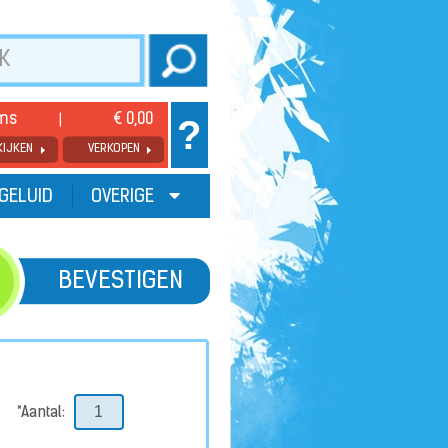
ems
€ 0,00
?
KIJKEN
VERKOPEN
GELUID
OVERIGE
BEVESTIGEN
*Aantal: