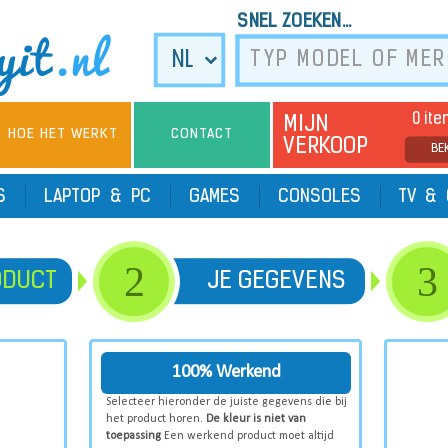
SNEL ZOEKEN...
0 it
MIJN
HOE HET WERKT
CONTACT
VERKOOP
BE
TS
LAPTOP & PC
GAMES
CONSOLES
TV & 
2
3
ODUCT
JE GEGEVENS
100% Werkend
Selecteer hieronder de juiste gegevens die bij
het product horen.
De kleur is niet van
toepassing
Een werkend product moet altijd