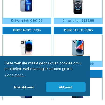
Ontvang tot: €
267,00
Ontvang tot: €
248,00
IPHONE 14 PRO 128GB
IPHONE 14 PLUS 128GB
Deze website maakt gebruik van cookies om u
Ontvang tot: €
248,00
Ontvang tot: €
245,00
een betere webervaring te kunnen geven.
IPHONE 13 PRO 256GB
IPHONE 13 256GB
Lees meer...
Niet akkoord
Akkoord