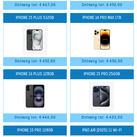
Ontvang tot: €
467,00
Ontvang tot: €
452,00
IPHONE 15 PLUS 512GB
IPHONE 14 PRO MAX 1TB
Ontvang tot: €
452,00
Ontvang tot: €
450,00
IPHONE 16 PLUS 128GB
IPHONE 15 PRO 256GB
Ontvang tot: €
446,00
Ontvang tot: €
433,00
IPHONE 15 PRO 128GB
IPAD AIR (2025) 11 WI-FI