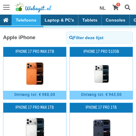
0
NL
Telefoons
Laptop & PC's
Tablets
Consoles
Apple iPhone
IPHONE 17 PRO MAX 2TB
IPHONE 17 PRO 512GB
Ontvang tot: €
980,00
Ontvang tot: €
942,00
IPHONE 17 PRO MAX 1TB
IPHONE 17 PRO 1TB