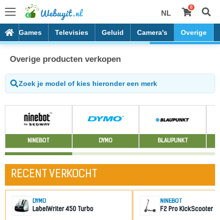
0
NL
es
Games
Televisies
Geluid
Camera's
Overige
Overige producten verkopen
NINEBOT
DYMO
BLAUPUNKT
RECENT VERKOCHT
DYMO
NINEBOT
LabelWriter 450 Turbo
F2 Pro KickScooter