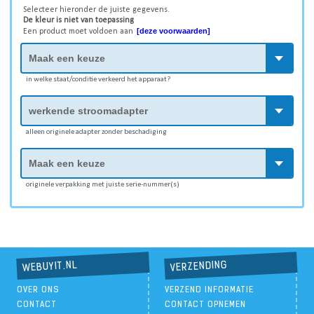
Selecteer hieronder de juiste gegevens.
De kleur is niet van toepassing
[deze voorwaarden]
Een product moet voldoen aan
in welke staat/conditie verkeerd het apparaat?
alleen originele adapter zonder beschadiging
originele verpakking met juiste serie-nummer(s)
VERZENDING
WEBUYIT.NL
OVER ONS
VERZEND INFORMATIE
CONTACT
CONTACT OPNEMEN