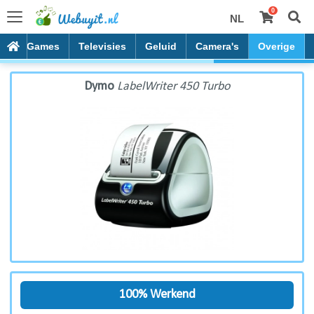
0
NL
Dymo LabelWriter 450 Turbo
es
Games
Televisies
Geluid
Camera's
Overige
Dymo
LabelWriter 450 Turbo
100% Werkend