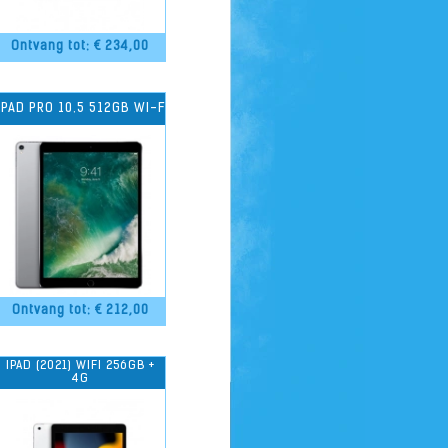
Ontvang tot: €
234,00
IPAD PRO 10.5 512GB WI-FI
Ontvang tot: €
212,00
IPAD (2021) WIFI 256GB +
4G