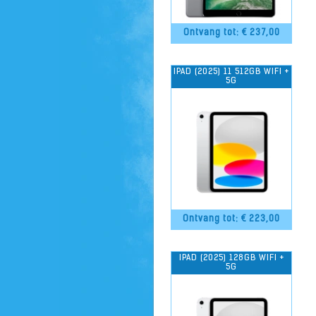
Ontvang tot: €
237,00
IPAD (2025) 11 512GB WIFI +
5G
Ontvang tot: €
223,00
IPAD (2025) 128GB WIFI +
5G