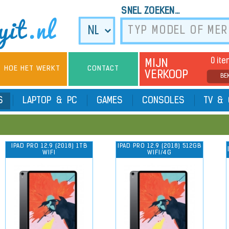
SNEL ZOEKEN...
0 it
MIJN
HOE HET WERKT
CONTACT
VERKOOP
BE
TS
LAPTOP & PC
GAMES
CONSOLES
TV & 
IPAD PRO 12.9 (2018) 1TB
IPAD PRO 12.9 (2018) 512GB
WIFI
WIFI/4G