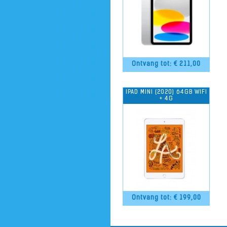
Ontvang tot: €
211,00
IPAD MINI (2020) 64GB WIFI
+ 4G
Ontvang tot: €
199,00