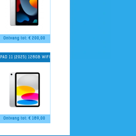
Ontvang tot: €
200,00
IPAD 11 (2025) 128GB WIFI
Ontvang tot: €
189,00