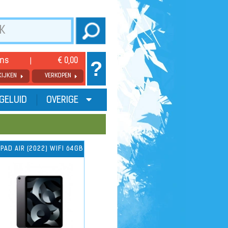
ems
€ 0,00
?
KIJKEN
VERKOPEN
GELUID
OVERIGE
IPAD AIR (2022) WIFI 64GB