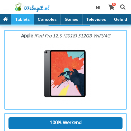
0
NL
Apple iPad Pro 12.9 (2018) 512GB WiFi/4G
PC's
Tablets
Consoles
Games
Televisies
Geluid
Apple
iPad Pro 12.9 (2018) 512GB WiFi/4G
100% Werkend