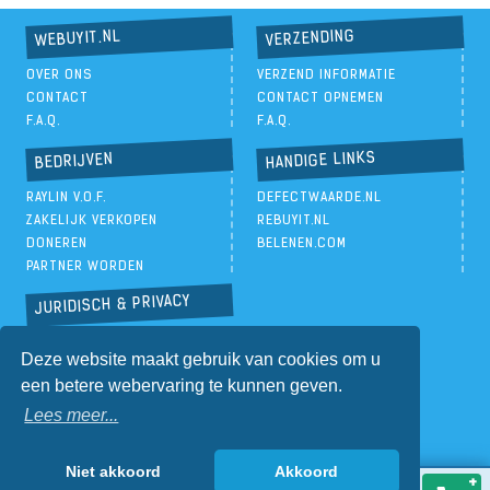
VERZENDING
WEBUYIT.NL
OVER ONS
VERZEND INFORMATIE
CONTACT
CONTACT OPNEMEN
F.A.Q.
F.A.Q.
HANDIGE LINKS
BEDRIJVEN
RAYLIN V.O.F.
DEFECTWAARDE.NL
ZAKELIJK VERKOPEN
REBUYIT.NL
DONEREN
BELENEN.COM
PARTNER WORDEN
JURIDISCH & PRIVACY
PRIVACYBELEID
Deze website maakt gebruik van cookies om u
ALGEMENE VOORWAARDEN
een betere webervaring te kunnen geven.
Lees meer...
Niet akkoord
Akkoord