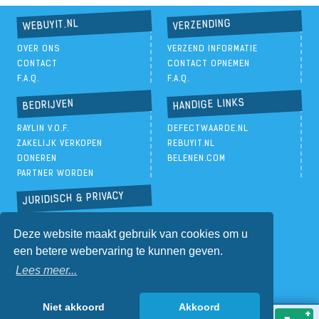
VERZENDING
WEBUYIT.NL
OVER ONS
VERZEND INFORMATIE
CONTACT
CONTACT OPNEMEN
F.A.Q.
F.A.Q.
HANDIGE LINKS
BEDRIJVEN
RAYLIN V.O.F.
DEFECTWAARDE.NL
ZAKELIJK VERKOPEN
REBUYIT.NL
DONEREN
BELENEN.COM
PARTNER WORDEN
JURIDISCH & PRIVACY
PRIVACYBELEID
Deze website maakt gebruik van cookies om u
ALGEMENE VOORWAARDEN
een betere webervaring te kunnen geven.
Lees meer...
Niet akkoord
Akkoord