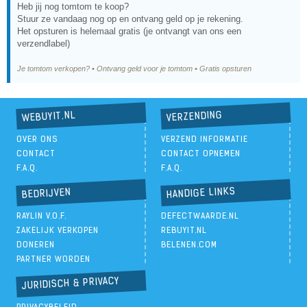
Heb jij nog tomtom te koop?
Stuur ze vandaag nog op en ontvang geld op je rekening.
Het opsturen is helemaal gratis (je ontvangt van ons een
verzendlabel)
Je tomtom verkopen? • Ontvang geld voor je tomtom • Gratis opsturen
VERZENDING
WEBUYIT.NL
OVER ONS
VERZEND INFORMATIE
CONTACT
CONTACT OPNEMEN
F.A.Q.
F.A.Q.
HANDIGE LINKS
BEDRIJVEN
RAYLIN V.O.F.
DEFECTWAARDE.NL
ZAKELIJK VERKOPEN
REBUYIT.NL
DONEREN
BELENEN.COM
PARTNER WORDEN
JURIDISCH & PRIVACY