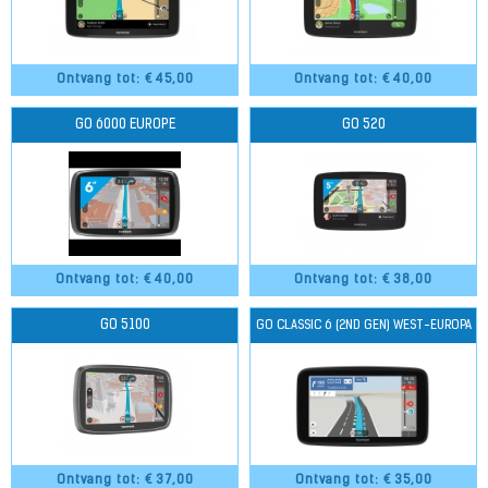
Ontvang tot: €
45,00
Ontvang tot: €
40,00
GO 6000 EUROPE
GO 520
Ontvang tot: €
40,00
Ontvang tot: €
38,00
GO 5100
GO CLASSIC 6 (2ND GEN) WEST-EUROPA
Ontvang tot: €
37,00
Ontvang tot: €
35,00