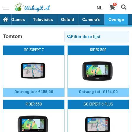
0
NL
es
Games
Televisies
Geluid
Camera's
Overige
Tomtom
GO EXPERT 7
RIDER 500
Ontvang tot: €
158,00
Ontvang tot: €
124,00
RIDER 550
GO EXPERT 6 PLUS