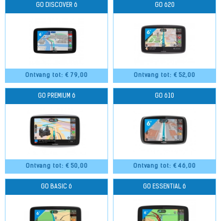
GO DISCOVER 6
GO 620
Ontvang tot: €
79,00
Ontvang tot: €
52,00
GO PREMIUM 6
GO 610
Ontvang tot: €
50,00
Ontvang tot: €
46,00
GO BASIC 6
GO ESSENTIAL 6