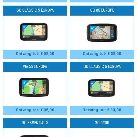
GO CLASSIC 5 EUROPA
GO 60 EUROPE
Ontvang tot: €
35,00
Ontvang tot: €
35,00
VIA 53 EUROPA
GO CLASSIC 6 EUROPA
Ontvang tot: €
35,00
Ontvang tot: €
33,00
GO ESSENTIAL 5
GO 6200