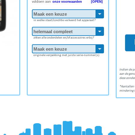
onze voorwaarden [OPEN]
voldoen aan
in welke staat/conditie verkeerd het apparaat?
zitten alle onderdelen en/of accessoires erbij?
originele verpakking met juiste serie-nummer(s)
Indien de p
aan de gen
deze zonder
*Aantallen 
mindering i