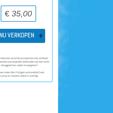
€
35,00
NU VERKOPEN
roducten en/of de accessoires niet voldoen
oemde voorwaarden behouden wij het recht
 teruggaaf van reden te weigeren!
van meer dan 5 krijgen automatisch een
n prijs en moeten altijd in overleg.