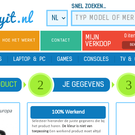
SNEL ZOEKEN...
0 it
MIJN
HOE HET WERKT
CONTACT
VERKOOP
BE
TS
LAPTOP & PC
GAMES
CONSOLES
TV & 
2
3
ODUCT
JE GEGEVENS
Europa
100% Werkend
Selecteer hieronder de juiste gegevens die bij
het product horen.
De kleur is niet van
toepassing
Een werkend product moet altijd