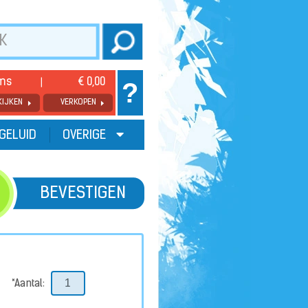
ems
€ 0,00
?
KIJKEN
VERKOPEN
GELUID
OVERIGE
BEVESTIGEN
*Aantal: