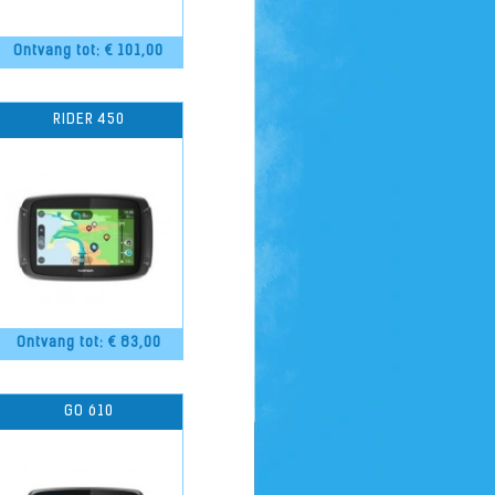
Ontvang tot: €
101,00
RIDER 450
Ontvang tot: €
83,00
GO 610