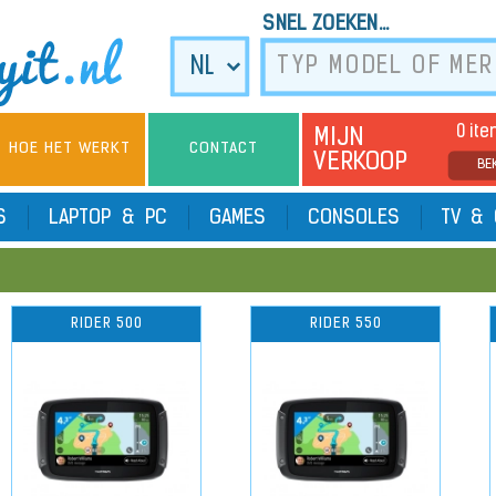
SNEL ZOEKEN...
0 it
MIJN
HOE HET WERKT
CONTACT
VERKOOP
BE
TS
LAPTOP & PC
GAMES
CONSOLES
TV & 
RIDER 500
RIDER 550