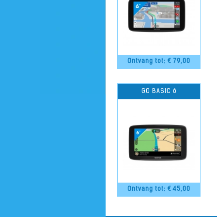
Ontvang tot: €
79,00
GO BASIC 6
Ontvang tot: €
45,00