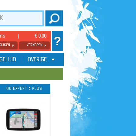
ems
€ 0,00
?
KIJKEN
VERKOPEN
GELUID
OVERIGE
GO EXPERT 6 PLUS