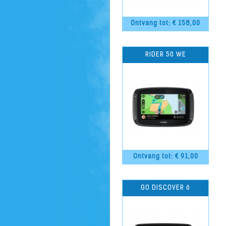
Ontvang tot: €
158,00
RIDER 50 WE
Ontvang tot: €
91,00
GO DISCOVER 6