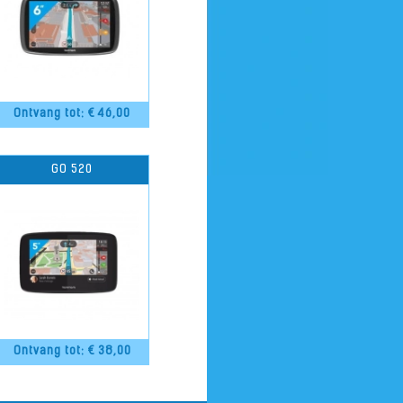
Ontvang tot: €
46,00
GO 520
Ontvang tot: €
38,00