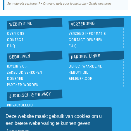
Je motorola verkopen? • Ontvang geld voor je motorola • Gratis opsturen
VERZENDING
WEBUYIT.NL
OVER ONS
VERZEND INFORMATIE
CONTACT
CONTACT OPNEMEN
F.A.Q.
F.A.Q.
HANDIGE LINKS
BEDRIJVEN
RAYLIN V.O.F.
DEFECTWAARDE.NL
ZAKELIJK VERKOPEN
REBUYIT.NL
DONEREN
BELENEN.COM
PARTNER WORDEN
JURIDISCH & PRIVACY
PRIVACYBELEID
ALGEMENE VOORWAARDEN
Deze website maakt gebruik van cookies om u
een betere webervaring te kunnen geven.