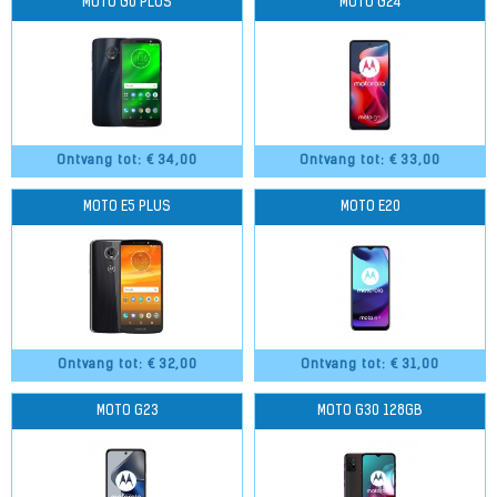
MOTO G6 PLUS
MOTO G24
Ontvang tot: €
34,00
Ontvang tot: €
33,00
MOTO E5 PLUS
MOTO E20
Ontvang tot: €
32,00
Ontvang tot: €
31,00
MOTO G23
MOTO G30 128GB