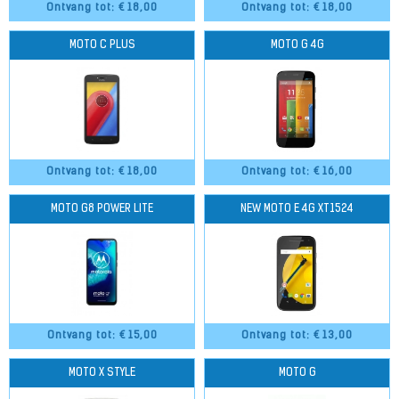
Ontvang tot: €
18,00
Ontvang tot: €
18,00
MOTO C PLUS
MOTO G 4G
Ontvang tot: €
18,00
Ontvang tot: €
16,00
MOTO G8 POWER LITE
NEW MOTO E 4G XT1524
Ontvang tot: €
15,00
Ontvang tot: €
13,00
MOTO X STYLE
MOTO G