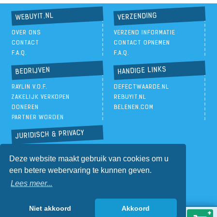
VERZENDING
WEBUYIT.NL
OVER ONS
VERZEND INFORMATIE
CONTACT
CONTACT OPNEMEN
F.A.Q.
F.A.Q.
HANDIGE LINKS
BEDRIJVEN
RAYLIN V.O.F.
DEFECTWAARDE.NL
ZAKELIJK VERKOPEN
REBUYIT.NL
DONEREN
BELENEN.COM
PARTNER WORDEN
JURIDISCH & PRIVACY
PRIVACYBELEID
Deze website maakt gebruik van cookies om u
ALGEMENE VOORWAARDEN
een betere webervaring te kunnen geven.
Lees meer...
Niet akkoord
Akkoord