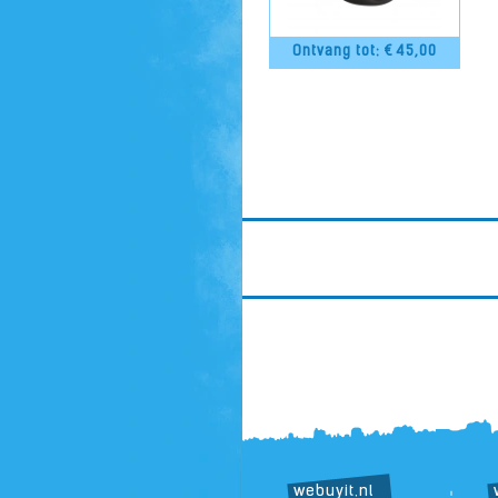
Ontvang tot: €
45,00
webuyit.nl