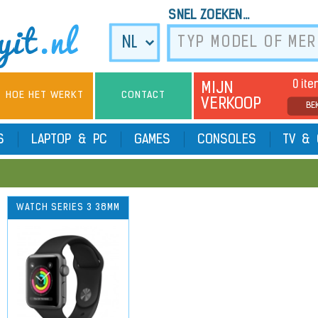
SNEL ZOEKEN...
0 it
MIJN
HOE HET WERKT
CONTACT
VERKOOP
BE
TS
LAPTOP & PC
GAMES
CONSOLES
TV & 
WATCH SERIES 3 38MM