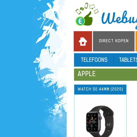
DIRECT KOPEN
TELEFOONS
TABLE
APPLE
WATCH SE 44MM (2020)