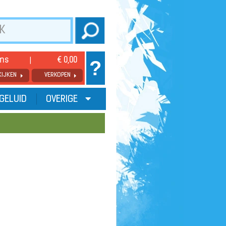
ems
€ 0,00
?
KIJKEN
VERKOPEN
GELUID
OVERIGE