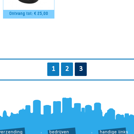
Ontvang tot: €
25,00
1
2
3
verzending
bedrijven
handige links