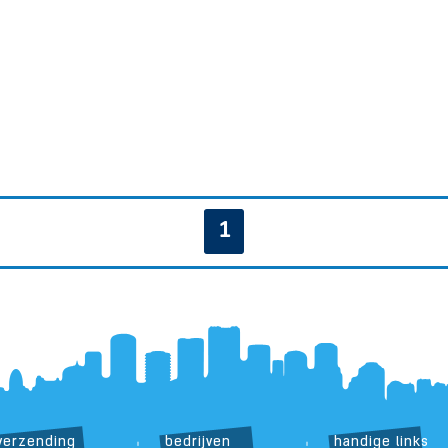
1
verzending
bedrijven
handige links