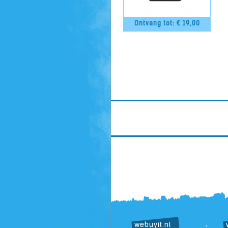
Ontvang tot: €
19,00
webuyit.nl