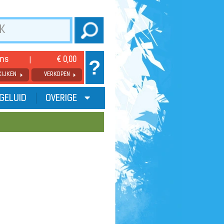
ems
€ 0,00
?
KIJKEN
VERKOPEN
GELUID
OVERIGE