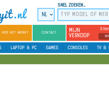
SNEL ZOEKEN...
0 it
MIJN
HOE HET WERKT
CONTACT
VERKOOP
BE
TS
LAPTOP & PC
GAMES
CONSOLES
TV & 