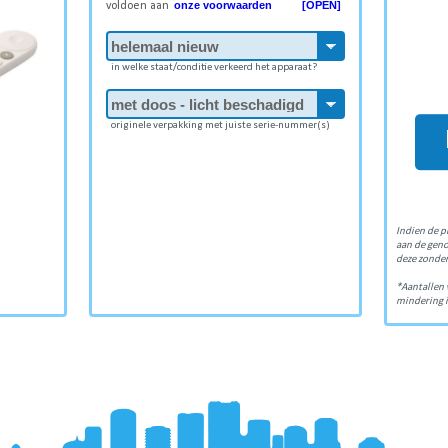
onze voorwaarden [OPEN]
voldoen aan
in welke staat/conditie verkeerd het apparaat?
originele verpakking met juiste serie-nummer(s)
Indien de p
aan de gen
deze zonder
*Aantallen 
mindering i