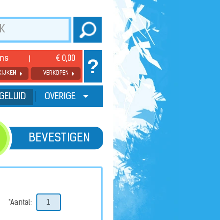
ems
€ 0,00
?
KIJKEN
VERKOPEN
GELUID
OVERIGE
BEVESTIGEN
*Aantal: