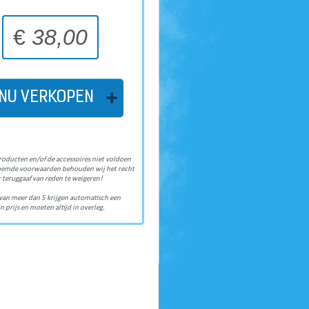
€
38,00
NU VERKOPEN
roducten en/of de accessoires niet voldoen
oemde voorwaarden behouden wij het recht
 teruggaaf van reden te weigeren!
van meer dan 5 krijgen automatisch een
n prijs en moeten altijd in overleg.