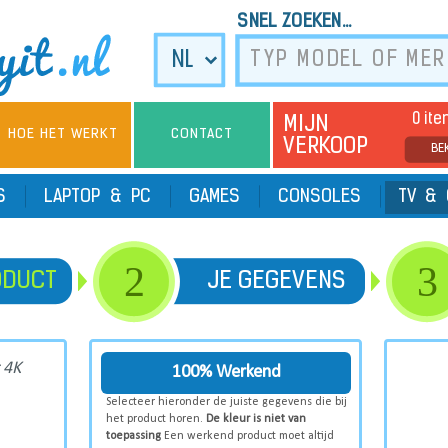
SNEL ZOEKEN...
0 it
MIJN
HOE HET WERKT
CONTACT
VERKOOP
BE
TS
LAPTOP & PC
GAMES
CONSOLES
TV & 
2
3
ODUCT
JE GEGEVENS
 4K
100% Werkend
Selecteer hieronder de juiste gegevens die bij
het product horen.
De kleur is niet van
toepassing
Een werkend product moet altijd