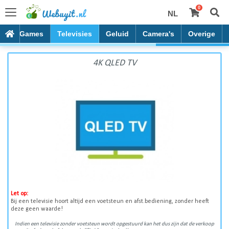
0
NL
4K QLED TV
es
Games
Televisies
Geluid
Camera's
Overige
4K QLED TV
Let op:
Bij een televisie hoort altijd een voetsteun en afst.bediening, zonder heeft
deze geen waarde!
Indien een televisie zonder voetsteun wordt opgestuurd kan het dus zijn dat de verkoop