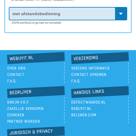
Is het een SMART TV? (Netflix , Videoland e.d.)
100% werkend,origineel en compleet
VERZENDING
WEBUYIT.NL
OVER ONS
VERZEND INFORMATIE
CONTACT
CONTACT OPNEMEN
F.A.Q.
F.A.Q.
HANDIGE LINKS
BEDRIJVEN
RAYLIN V.O.F.
DEFECTWAARDE.NL
ZAKELIJK VERKOPEN
REBUYIT.NL
DONEREN
BELENEN.COM
PARTNER WORDEN
JURIDISCH & PRIVACY