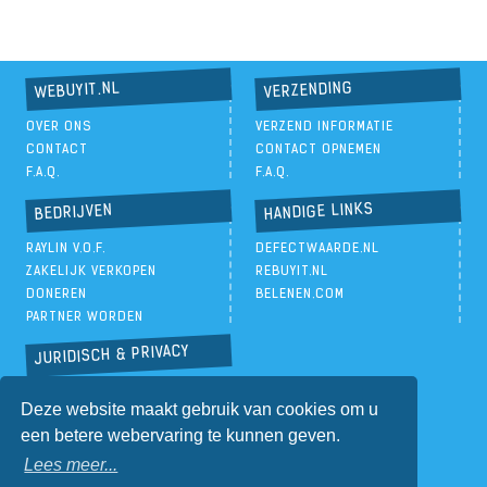
VERZENDING
WEBUYIT.NL
OVER ONS
VERZEND INFORMATIE
CONTACT
CONTACT OPNEMEN
F.A.Q.
F.A.Q.
HANDIGE LINKS
BEDRIJVEN
RAYLIN V.O.F.
DEFECTWAARDE.NL
ZAKELIJK VERKOPEN
REBUYIT.NL
DONEREN
BELENEN.COM
PARTNER WORDEN
JURIDISCH & PRIVACY
PRIVACYBELEID
Deze website maakt gebruik van cookies om u
ALGEMENE VOORWAARDEN
een betere webervaring te kunnen geven.
Lees meer...