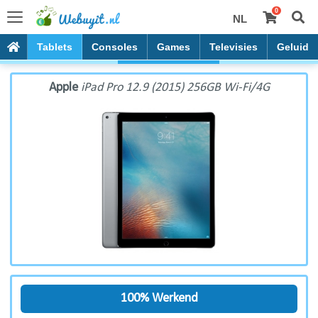
0
NL
Apple iPad Pro 12.9 (2015) 256GB Wi-Fi/4G
PC's
Tablets
Consoles
Games
Televisies
Geluid
Apple
iPad Pro 12.9 (2015) 256GB Wi-Fi/4G
100% Werkend