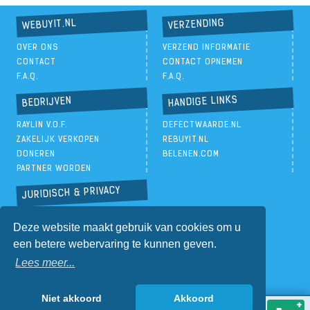
VERZENDING
WEBUYIT.NL
OVER ONS
VERZEND INFORMATIE
CONTACT
CONTACT OPNEMEN
F.A.Q.
F.A.Q.
HANDIGE LINKS
BEDRIJVEN
RAYLIN V.O.F.
DEFECTWAARDE.NL
ZAKELIJK VERKOPEN
REBUYIT.NL
DONEREN
BELENEN.COM
PARTNER WORDEN
JURIDISCH & PRIVACY
PRIVACYBELEID
Deze website maakt gebruik van cookies om u
ALGEMENE VOORWAARDEN
een betere webervaring te kunnen geven.
Lees meer...
Niet akkoord
Akkoord