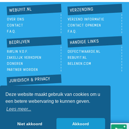
VERZENDING
WEBUYIT.NL
OVER ONS
VERZEND INFORMATIE
CONTACT
CONTACT OPNEMEN
F.A.Q.
F.A.Q.
HANDIGE LINKS
BEDRIJVEN
RAYLIN V.O.F.
DEFECTWAARDE.NL
ZAKELIJK VERKOPEN
REBUYIT.NL
DONEREN
BELENEN.COM
PARTNER WORDEN
JURIDISCH & PRIVACY
PRIVACYBELEID
Deze website maakt gebruik van cookies om u
ALGEMENE VOORWAARDEN
een betere webervaring te kunnen geven.
Lees meer...
Niet akkoord
Akkoord