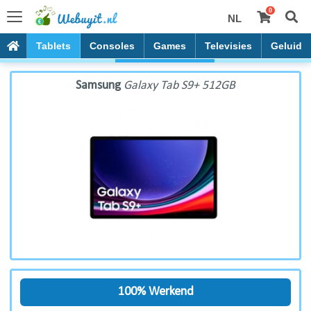
0
NL
Samsung Galaxy Tab S9+ 512GB
PC's
Tablets
Consoles
Games
Televisies
Geluid
Samsung
Galaxy Tab S9+ 512GB
100% Werkend