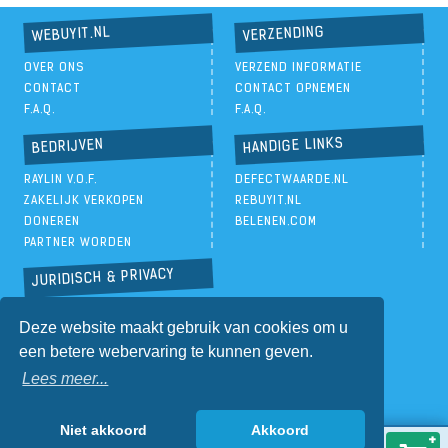
VERZENDING
WEBUYIT.NL
OVER ONS
VERZEND INFORMATIE
CONTACT
CONTACT OPNEMEN
F.A.Q.
F.A.Q.
HANDIGE LINKS
BEDRIJVEN
RAYLIN V.O.F.
DEFECTWAARDE.NL
ZAKELIJK VERKOPEN
REBUYIT.NL
DONEREN
BELENEN.COM
PARTNER WORDEN
JURIDISCH & PRIVACY
PRIVACYBELEID
Deze website maakt gebruik van cookies om u
ALGEMENE VOORWAARDEN
een betere webervaring te kunnen geven.
Lees meer...
Niet akkoord
Akkoord