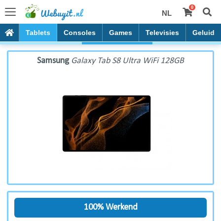
0
NL
Samsung Galaxy Tab S8 Ultra WiFi 128GB
PC's
Tablets
Consoles
Games
Televisies
Geluid
Samsung
Galaxy Tab S8 Ultra WiFi 128GB
100% Werkend