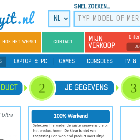
SNEL ZOEKEN...
0 it
MIJN
HOE HET WERKT
CONTACT
VERKOOP
BE
TS
LAPTOP & PC
GAMES
CONSOLES
TV & 
2
3
ODUCT
JE GEGEVENS
 Ultra
100% Werkend
Selecteer hieronder de juiste gegevens die bij
het product horen.
De kleur is niet van
toepassing
Een werkend product moet altijd