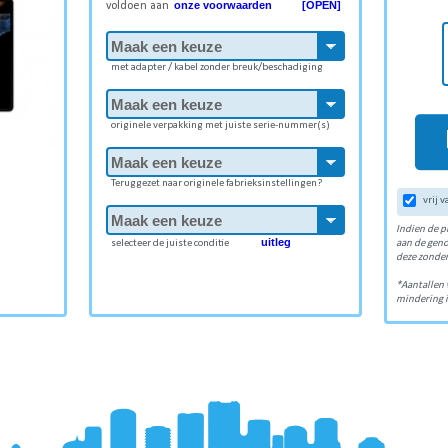
onze voorwaarden [OPEN]
voldoen aan
met adapter / kabel zonder breuk/beschadiging
originele verpakking met juiste serie-nummer(s)
Teruggezet naar originele fabrieksinstellingen?
vrij 
Indien de p
uitleg
selecteer de juiste conditie
aan de gen
deze zonder
*Aantallen 
mindering i