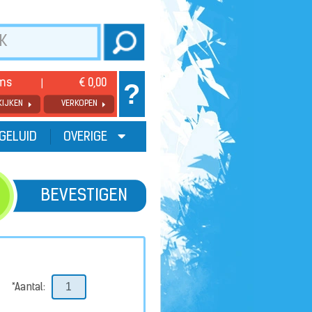
ems
€ 0,00
?
KIJKEN
VERKOPEN
GELUID
OVERIGE
BEVESTIGEN
*Aantal: