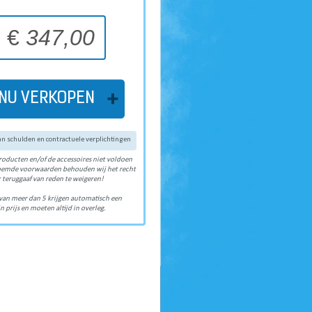
€
347,00
NU VERKOPEN
van schulden en contractuele verplichtingen
roducten en/of de accessoires niet voldoen
oemde voorwaarden behouden wij het recht
 teruggaaf van reden te weigeren!
van meer dan 5 krijgen automatisch een
n prijs en moeten altijd in overleg.