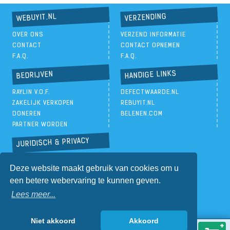
VERZENDING
WEBUYIT.NL
OVER ONS
VERZEND INFORMATIE
CONTACT
CONTACT OPNEMEN
F.A.Q.
F.A.Q.
HANDIGE LINKS
BEDRIJVEN
RAYLIN V.O.F.
DEFECTWAARDE.NL
ZAKELIJK VERKOPEN
REBUYIT.NL
DONEREN
BELENEN.COM
PARTNER WORDEN
JURIDISCH & PRIVACY
PRIVACYBELEID
Deze website maakt gebruik van cookies om u
ALGEMENE VOORWAARDEN
een betere webervaring te kunnen geven.
Lees meer...
Niet akkoord
Akkoord