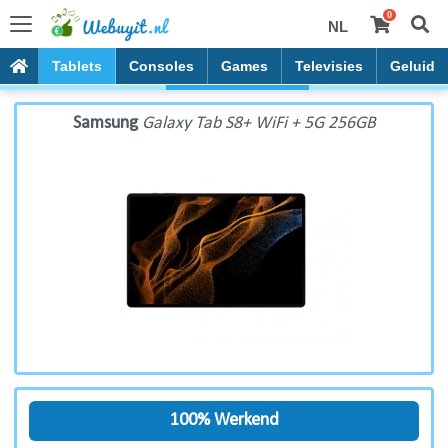
0
NL
Samsung Galaxy Tab S8+ WiFi + 5G 256GB
PC's
Tablets
Consoles
Games
Televisies
Geluid
Samsung
Galaxy Tab S8+ WiFi + 5G 256GB
100% Werkend