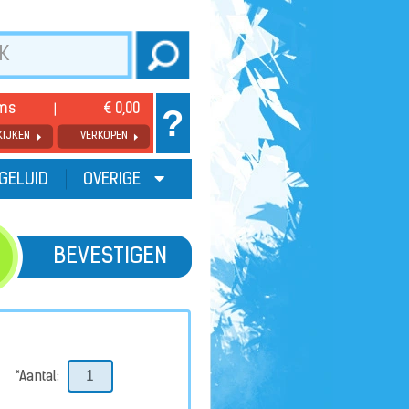
ems
€ 0,00
?
KIJKEN
VERKOPEN
GELUID
OVERIGE
BEVESTIGEN
*Aantal: