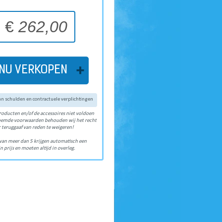
€
262,00
NU VERKOPEN
van schulden en contractuele verplichtingen
roducten en/of de accessoires niet voldoen
oemde voorwaarden behouden wij het recht
 teruggaaf van reden te weigeren!
van meer dan 5 krijgen automatisch een
n prijs en moeten altijd in overleg.