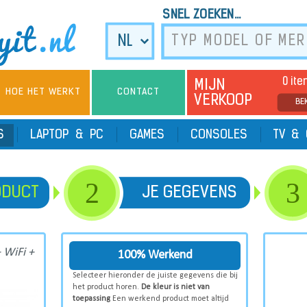
SNEL ZOEKEN...
0 it
MIJN
HOE HET WERKT
CONTACT
VERKOOP
BE
TS
LAPTOP & PC
GAMES
CONSOLES
TV & 
2
3
ODUCT
JE GEGEVENS
 WiFi +
100% Werkend
Selecteer hieronder de juiste gegevens die bij
het product horen.
De kleur is niet van
toepassing
Een werkend product moet altijd