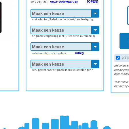
onze voorwaarden [OPEN]
voldoen aan
met adapter / kabel zonder breuk/beschadiging
originele verpakking met juiste serie-nummer(s)
uitleg
selecteer de juiste conditie
vrij 
Indien de p
Teruggezet naar originele fabrieksinstellingen?
aan de gen
deze zonder
*Aantallen 
mindering i