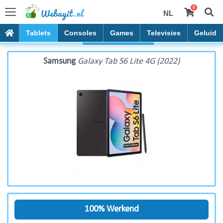
0
NL
Samsung Galaxy Tab S6 Lite 4G (2022)
PC's
Tablets
Consoles
Games
Televisies
Geluid
Samsung
Galaxy Tab S6 Lite 4G (2022)
100% Werkend