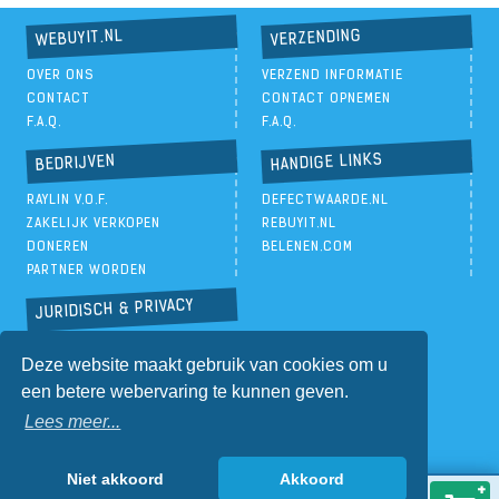
VERZENDING
WEBUYIT.NL
OVER ONS
VERZEND INFORMATIE
CONTACT
CONTACT OPNEMEN
F.A.Q.
F.A.Q.
HANDIGE LINKS
BEDRIJVEN
RAYLIN V.O.F.
DEFECTWAARDE.NL
ZAKELIJK VERKOPEN
REBUYIT.NL
DONEREN
BELENEN.COM
PARTNER WORDEN
JURIDISCH & PRIVACY
PRIVACYBELEID
Deze website maakt gebruik van cookies om u
ALGEMENE VOORWAARDEN
een betere webervaring te kunnen geven.
Lees meer...
Niet akkoord
Akkoord