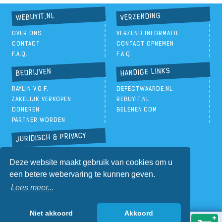
VERZENDING
WEBUYIT.NL
OVER ONS
VERZEND INFORMATIE
CONTACT
CONTACT OPNEMEN
F.A.Q.
F.A.Q.
HANDIGE LINKS
BEDRIJVEN
RAYLIN V.O.F.
DEFECTWAARDE.NL
ZAKELIJK VERKOPEN
REBUYIT.NL
DONEREN
BELENEN.COM
PARTNER WORDEN
JURIDISCH & PRIVACY
PRIVACYBELEID
Deze website maakt gebruik van cookies om u
ALGEMENE VOORWAARDEN
een betere webervaring te kunnen geven.
Lees meer...
Niet akkoord
Akkoord