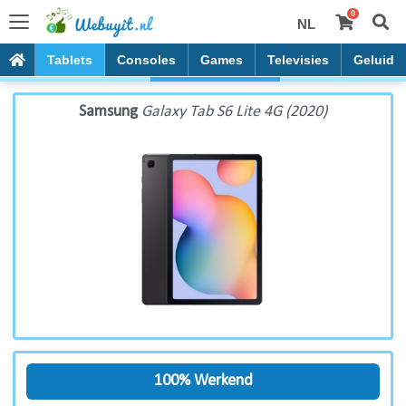
0
NL
Samsung Galaxy Tab S6 Lite 4G (2020)
PC's
Tablets
Consoles
Games
Televisies
Geluid
Samsung
Galaxy Tab S6 Lite 4G (2020)
100% Werkend