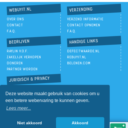
VERZENDING
WEBUYIT.NL
OVER ONS
VERZEND INFORMATIE
CONTACT
CONTACT OPNEMEN
F.A.Q.
F.A.Q.
HANDIGE LINKS
BEDRIJVEN
RAYLIN V.O.F.
DEFECTWAARDE.NL
ZAKELIJK VERKOPEN
REBUYIT.NL
DONEREN
BELENEN.COM
PARTNER WORDEN
JURIDISCH & PRIVACY
PRIVACYBELEID
Deze website maakt gebruik van cookies om u
ALGEMENE VOORWAARDEN
een betere webervaring te kunnen geven.
Lees meer...
Niet akkoord
Akkoord