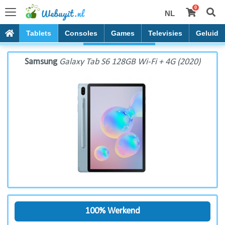
0
NL
Samsung Galaxy Tab S6 128GB Wi-Fi + 4G (2020)
PC's
Tablets
Consoles
Games
Televisies
Geluid
Samsung
Galaxy Tab S6 128GB Wi-Fi + 4G (2020)
100% Werkend