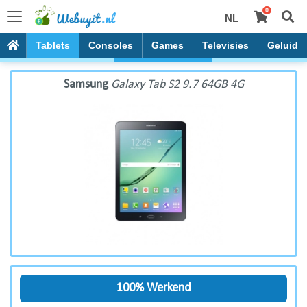
0
NL
Samsung Galaxy Tab S2 9.7 64GB 4G
PC's
Tablets
Consoles
Games
Televisies
Geluid
Samsung
Galaxy Tab S2 9.7 64GB 4G
100% Werkend