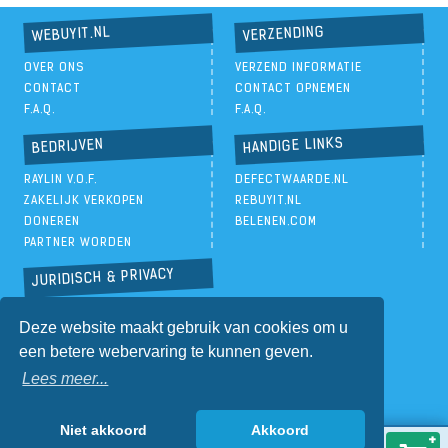
VERZENDING
WEBUYIT.NL
OVER ONS
VERZEND INFORMATIE
CONTACT
CONTACT OPNEMEN
F.A.Q.
F.A.Q.
HANDIGE LINKS
BEDRIJVEN
RAYLIN V.O.F.
DEFECTWAARDE.NL
ZAKELIJK VERKOPEN
REBUYIT.NL
DONEREN
BELENEN.COM
PARTNER WORDEN
JURIDISCH & PRIVACY
PRIVACYBELEID
Deze website maakt gebruik van cookies om u
ALGEMENE VOORWAARDEN
een betere webervaring te kunnen geven.
Lees meer...
Niet akkoord
Akkoord