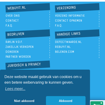
VERZENDING
WEBUYIT.NL
OVER ONS
VERZEND INFORMATIE
CONTACT
CONTACT OPNEMEN
F.A.Q.
F.A.Q.
HANDIGE LINKS
BEDRIJVEN
RAYLIN V.O.F.
DEFECTWAARDE.NL
ZAKELIJK VERKOPEN
REBUYIT.NL
DONEREN
BELENEN.COM
PARTNER WORDEN
JURIDISCH & PRIVACY
PRIVACYBELEID
Deze website maakt gebruik van cookies om u
ALGEMENE VOORWAARDEN
een betere webervaring te kunnen geven.
Lees meer...
Niet akkoord
Akkoord