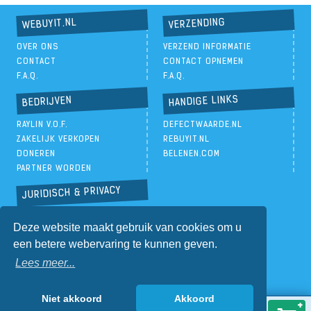
VERZENDING
WEBUYIT.NL
OVER ONS
VERZEND INFORMATIE
CONTACT
CONTACT OPNEMEN
F.A.Q.
F.A.Q.
HANDIGE LINKS
BEDRIJVEN
RAYLIN V.O.F.
DEFECTWAARDE.NL
ZAKELIJK VERKOPEN
REBUYIT.NL
DONEREN
BELENEN.COM
PARTNER WORDEN
JURIDISCH & PRIVACY
PRIVACYBELEID
Deze website maakt gebruik van cookies om u
ALGEMENE VOORWAARDEN
een betere webervaring te kunnen geven.
Lees meer...
Niet akkoord
Akkoord