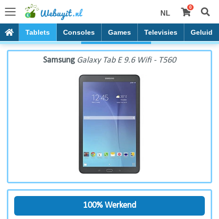
0
NL
Samsung Galaxy Tab E 9.6 Wifi - T560
PC's
Tablets
Consoles
Games
Televisies
Geluid
Samsung
Galaxy Tab E 9.6 Wifi - T560
100% Werkend