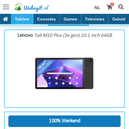
0
NL
Lenovo Tab M10 Plus (3e gen) 10.1 inch 64GB
PC's
Tablets
Consoles
Games
Televisies
Geluid
Lenovo
Tab M10 Plus (3e gen) 10.1 inch 64GB
100% Werkend