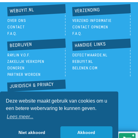
VERZENDING
WEBUYIT.NL
OVER ONS
VERZEND INFORMATIE
CONTACT
CONTACT OPNEMEN
F.A.Q.
F.A.Q.
HANDIGE LINKS
BEDRIJVEN
RAYLIN V.O.F.
DEFECTWAARDE.NL
ZAKELIJK VERKOPEN
REBUYIT.NL
DONEREN
BELENEN.COM
PARTNER WORDEN
JURIDISCH & PRIVACY
PRIVACYBELEID
Deze website maakt gebruik van cookies om u
ALGEMENE VOORWAARDEN
een betere webervaring te kunnen geven.
Lees meer...
Niet akkoord
Akkoord