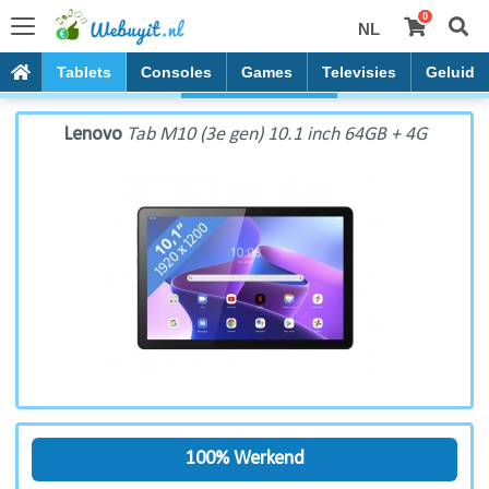
0
NL
Lenovo Tab M10 (3e gen) 10.1 inch 64GB + 4G
PC's
Tablets
Consoles
Games
Televisies
Geluid
Lenovo
Tab M10 (3e gen) 10.1 inch 64GB + 4G
100% Werkend