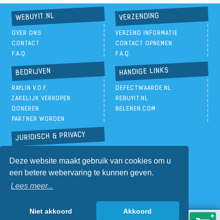
VERZENDING
WEBUYIT.NL
OVER ONS
VERZEND INFORMATIE
CONTACT
CONTACT OPNEMEN
F.A.Q.
F.A.Q.
HANDIGE LINKS
BEDRIJVEN
RAYLIN V.O.F.
DEFECTWAARDE.NL
ZAKELIJK VERKOPEN
REBUYIT.NL
DONEREN
BELENEN.COM
PARTNER WORDEN
JURIDISCH & PRIVACY
PRIVACYBELEID
Deze website maakt gebruik van cookies om u
ALGEMENE VOORWAARDEN
een betere webervaring te kunnen geven.
Lees meer...
Niet akkoord
Akkoord