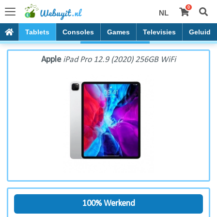
0
NL
Apple iPad Pro 12.9 (2020) 256GB WiFi
PC's
Tablets
Consoles
Games
Televisies
Geluid
Apple
iPad Pro 12.9 (2020) 256GB WiFi
100% Werkend