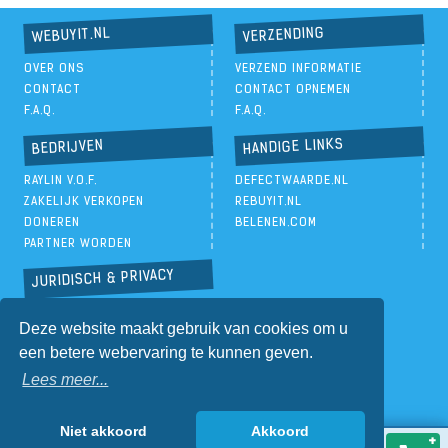
VERZENDING
WEBUYIT.NL
OVER ONS
VERZEND INFORMATIE
CONTACT
CONTACT OPNEMEN
F.A.Q.
F.A.Q.
HANDIGE LINKS
BEDRIJVEN
RAYLIN V.O.F.
DEFECTWAARDE.NL
ZAKELIJK VERKOPEN
REBUYIT.NL
DONEREN
BELENEN.COM
PARTNER WORDEN
JURIDISCH & PRIVACY
PRIVACYBELEID
Deze website maakt gebruik van cookies om u
ALGEMENE VOORWAARDEN
een betere webervaring te kunnen geven.
Lees meer...
Niet akkoord
Akkoord