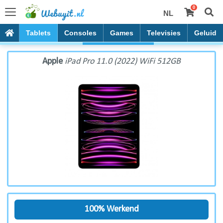
0
NL
Apple iPad Pro 11.0 (2022) WiFi 512GB
PC's
Tablets
Consoles
Games
Televisies
Geluid
Apple
iPad Pro 11.0 (2022) WiFi 512GB
100% Werkend