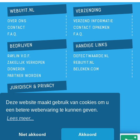
VERZENDING
WEBUYIT.NL
OVER ONS
VERZEND INFORMATIE
CONTACT
CONTACT OPNEMEN
F.A.Q.
F.A.Q.
HANDIGE LINKS
BEDRIJVEN
RAYLIN V.O.F.
DEFECTWAARDE.NL
ZAKELIJK VERKOPEN
REBUYIT.NL
DONEREN
BELENEN.COM
PARTNER WORDEN
JURIDISCH & PRIVACY
PRIVACYBELEID
Deze website maakt gebruik van cookies om u
ALGEMENE VOORWAARDEN
een betere webervaring te kunnen geven.
Lees meer...
Niet akkoord
Akkoord