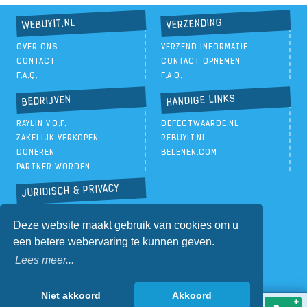
VERZENDING
WEBUYIT.NL
OVER ONS
VERZEND INFORMATIE
CONTACT
CONTACT OPNEMEN
F.A.Q.
F.A.Q.
HANDIGE LINKS
BEDRIJVEN
RAYLIN V.O.F.
DEFECTWAARDE.NL
ZAKELIJK VERKOPEN
REBUYIT.NL
DONEREN
BELENEN.COM
PARTNER WORDEN
JURIDISCH & PRIVACY
PRIVACYBELEID
Deze website maakt gebruik van cookies om u
ALGEMENE VOORWAARDEN
een betere webervaring te kunnen geven.
Lees meer...
Niet akkoord
Akkoord