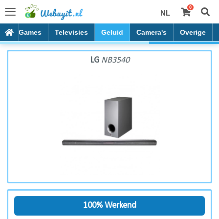
0
NL
LG NB3540
es
Games
Televisies
Geluid
Camera's
Overige
LG
NB3540
100% Werkend