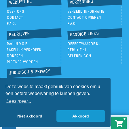
VERZENDING
WEBUYIT.NL
OVER ONS
VERZEND INFORMATIE
CONTACT
CONTACT OPNEMEN
F.A.Q.
F.A.Q.
HANDIGE LINKS
BEDRIJVEN
RAYLIN V.O.F.
DEFECTWAARDE.NL
ZAKELIJK VERKOPEN
REBUYIT.NL
DONEREN
BELENEN.COM
PARTNER WORDEN
JURIDISCH & PRIVACY
PRIVACYBELEID
Deze website maakt gebruik van cookies om u
ALGEMENE VOORWAARDEN
een betere webervaring te kunnen geven.
Lees meer...
Niet akkoord
Akkoord
€
43,00