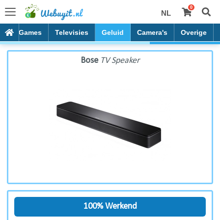
0
NL
Bose TV Speaker
es
Games
Televisies
Geluid
Camera's
Overige
Bose
TV Speaker
100% Werkend