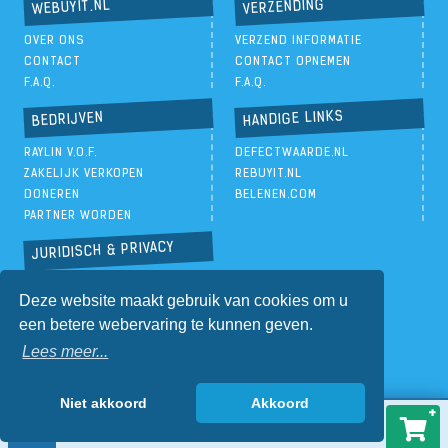
VERZENDING
WEBUYIT.NL
OVER ONS
VERZEND INFORMATIE
CONTACT
CONTACT OPNEMEN
F.A.Q.
F.A.Q.
HANDIGE LINKS
BEDRIJVEN
RAYLIN V.O.F.
DEFECTWAARDE.NL
ZAKELIJK VERKOPEN
REBUYIT.NL
DONEREN
BELENEN.COM
PARTNER WORDEN
JURIDISCH & PRIVACY
PRIVACYBELEID
Deze website maakt gebruik van cookies om u
ALGEMENE VOORWAARDEN
een betere webervaring te kunnen geven.
Lees meer...
Niet akkoord
Akkoord
€
83,00