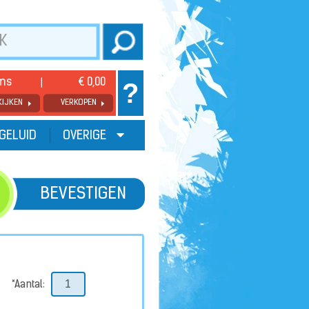
ems
€ 0,00
?
KIJKEN
VERKOPEN
GELUID
OVERIGE
BEVESTIGEN
*Aantal: