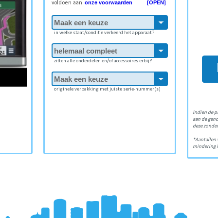
onze voorwaarden [OPEN]
voldoen aan
in welke staat/conditie verkeerd het apparaat?
zitten alle onderdelen en/of accessoires erbij?
originele verpakking met juiste serie-nummer(s)
Indien de p
aan de gen
deze zonder
*Aantallen 
mindering i