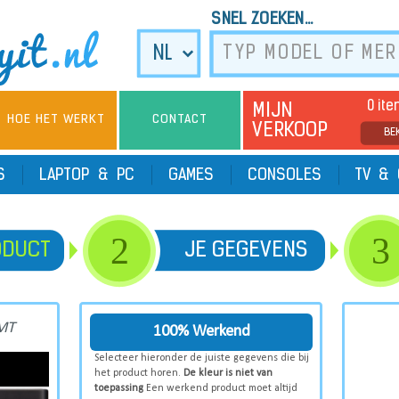
SNEL ZOEKEN...
0 it
MIJN
HOE HET WERKT
CONTACT
VERKOOP
BE
TS
LAPTOP & PC
GAMES
CONSOLES
TV & 
2
3
ODUCT
JE GEGEVENS
MT
100% Werkend
Selecteer hieronder de juiste gegevens die bij
het product horen.
De kleur is niet van
toepassing
Een werkend product moet altijd