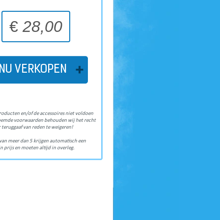
€
28,00
NU VERKOPEN
roducten en/of de accessoires niet voldoen
oemde voorwaarden behouden wij het recht
 teruggaaf van reden te weigeren!
van meer dan 5 krijgen automatisch een
n prijs en moeten altijd in overleg.