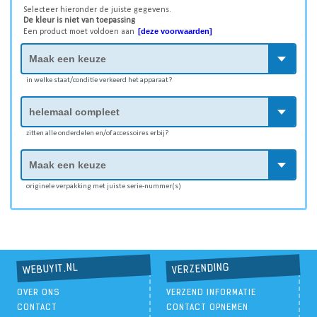
Selecteer hieronder de juiste gegevens.
De kleur is niet van toepassing
[deze voorwaarden]
Een product moet voldoen aan
in welke staat/conditie verkeerd het apparaat?
zitten alle onderdelen en/of accessoires erbij?
originele verpakking met juiste serie-nummer(s)
VERZENDING
WEBUYIT.NL
OVER ONS
VERZEND INFORMATIE
CONTACT
CONTACT OPNEMEN