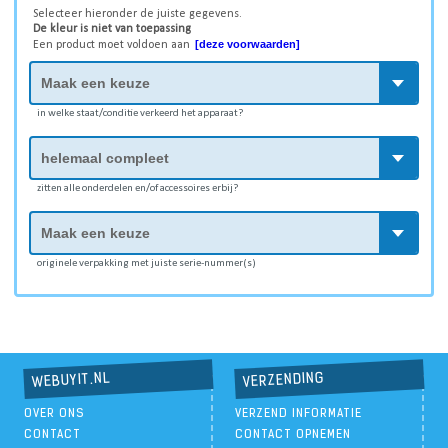
Selecteer hieronder de juiste gegevens.
De kleur is niet van toepassing
[deze voorwaarden]
Een product moet voldoen aan
in welke staat/conditie verkeerd het apparaat?
zitten alle onderdelen en/of accessoires erbij?
originele verpakking met juiste serie-nummer(s)
VERZENDING
WEBUYIT.NL
OVER ONS
VERZEND INFORMATIE
CONTACT
CONTACT OPNEMEN