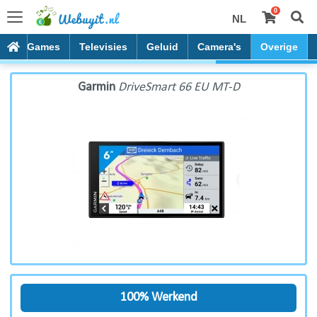
0
NL
Garmin DriveSmart 66 EU MT-D
es
Games
Televisies
Geluid
Camera's
Overige
Garmin
DriveSmart 66 EU MT-D
100% Werkend