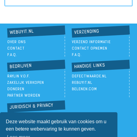
VERZENDING
WEBUYIT.NL
OVER ONS
VERZEND INFORMATIE
CONTACT
CONTACT OPNEMEN
F.A.Q.
F.A.Q.
HANDIGE LINKS
BEDRIJVEN
RAYLIN V.O.F.
DEFECTWAARDE.NL
ZAKELIJK VERKOPEN
REBUYIT.NL
DONEREN
BELENEN.COM
PARTNER WORDEN
JURIDISCH & PRIVACY
PRIVACYBELEID
Deze website maakt gebruik van cookies om u
ALGEMENE VOORWAARDEN
een betere webervaring te kunnen geven.