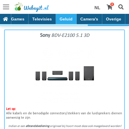
0
NL
Sony BDV-E2100 5.1 3D
es
Games
Televisies
Geluid
Camera's
Overige
Sony
BDV-E2100 5.1 3D
Let op:
Alle kabels en de benodigde connectors/stekkers van de luidsprekers dienen
aanwezig te zijn.
Indien er een
afstandsbediening
origineel bij hoort moet deze ook meegeleverd worden!