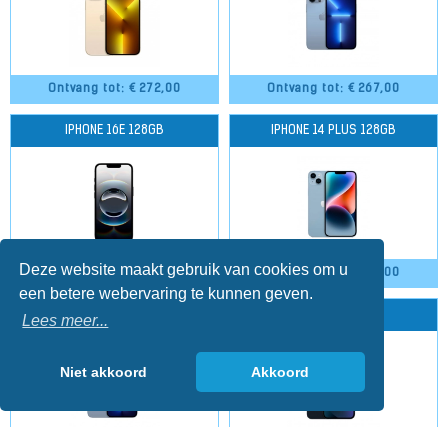
Ontvang tot: €
272,00
Ontvang tot: €
267,00
IPHONE 16E 128GB
IPHONE 14 PLUS 128GB
Deze website maakt gebruik van cookies om u
Ontvang tot: €
248,00
Ontvang tot: €
245,00
een betere webervaring te kunnen geven.
IPHONE 13 PRO 256GB
IPHONE 13 256GB
Lees meer...
Niet akkoord
Akkoord