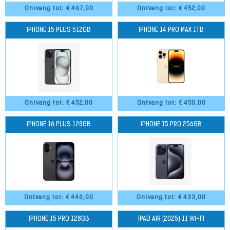
Ontvang tot: €
467,00
Ontvang tot: €
452,00
IPHONE 15 PLUS 512GB
IPHONE 14 PRO MAX 1TB
Ontvang tot: €
452,00
Ontvang tot: €
450,00
IPHONE 16 PLUS 128GB
IPHONE 15 PRO 256GB
Ontvang tot: €
446,00
Ontvang tot: €
433,00
IPHONE 15 PRO 128GB
IPAD AIR (2025) 11 WI-FI