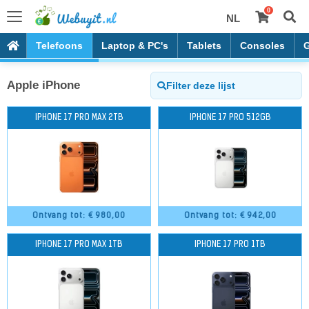
0
NL
Telefoons
Laptop & PC's
Tablets
Consoles
Apple iPhone
IPHONE 17 PRO MAX 2TB
IPHONE 17 PRO 512GB
Ontvang tot: €
980,00
Ontvang tot: €
942,00
IPHONE 17 PRO MAX 1TB
IPHONE 17 PRO 1TB