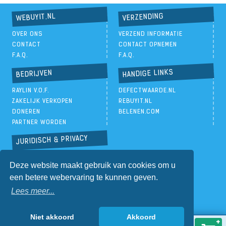
VERZENDING
WEBUYIT.NL
OVER ONS
VERZEND INFORMATIE
CONTACT
CONTACT OPNEMEN
F.A.Q.
F.A.Q.
HANDIGE LINKS
BEDRIJVEN
RAYLIN V.O.F.
DEFECTWAARDE.NL
ZAKELIJK VERKOPEN
REBUYIT.NL
DONEREN
BELENEN.COM
PARTNER WORDEN
JURIDISCH & PRIVACY
PRIVACYBELEID
Deze website maakt gebruik van cookies om u
ALGEMENE VOORWAARDEN
een betere webervaring te kunnen geven.
Lees meer...
Niet akkoord
Akkoord