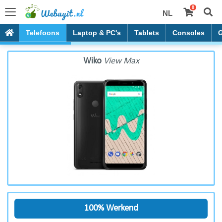
0
NL
Wiko View Max
Telefoons
Laptop & PC's
Tablets
Consoles
Wiko
View Max
100% Werkend