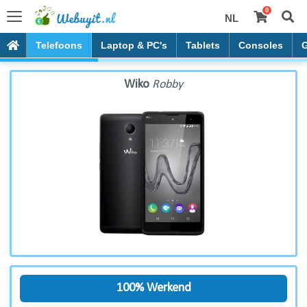
0
NL
Wiko Robby
Telefoons
Laptop & PC's
Tablets
Consoles
Wiko
Robby
100% Werkend