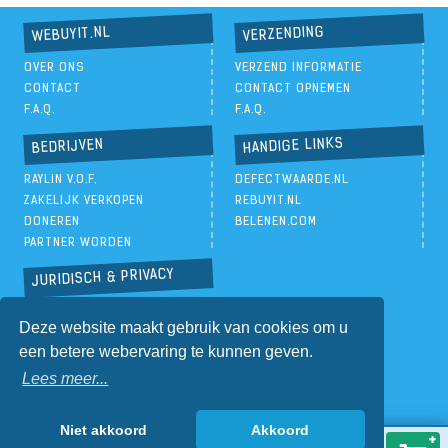
VERZENDING
WEBUYIT.NL
OVER ONS
VERZEND INFORMATIE
CONTACT
CONTACT OPNEMEN
F.A.Q.
F.A.Q.
HANDIGE LINKS
BEDRIJVEN
RAYLIN V.O.F.
DEFECTWAARDE.NL
ZAKELIJK VERKOPEN
REBUYIT.NL
DONEREN
BELENEN.COM
PARTNER WORDEN
JURIDISCH & PRIVACY
PRIVACYBELEID
Deze website maakt gebruik van cookies om u
ALGEMENE VOORWAARDEN
een betere webervaring te kunnen geven.
Lees meer...
Niet akkoord
Akkoord