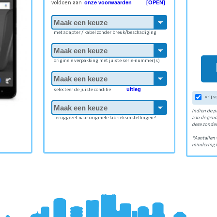
onze voorwaarden [OPEN]
voldoen aan
met adapter / kabel zonder breuk/beschadiging
originele verpakking met juiste serie-nummer(s)
uitleg
selecteer de juiste conditie
vrij 
Indien de p
Teruggezet naar originele fabrieksinstellingen?
aan de gen
deze zonder
*Aantallen 
mindering i