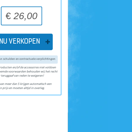
€
26,00
NU VERKOPEN
van schulden en contractuele verplichtingen
roducten en/of de accessoires niet voldoen
oemde voorwaarden behouden wij het recht
 teruggaaf van reden te weigeren!
van meer dan 5 krijgen automatisch een
n prijs en moeten altijd in overleg.