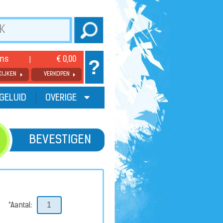
ems
€ 0,00
?
KIJKEN
VERKOPEN
GELUID
OVERIGE
BEVESTIGEN
*Aantal: