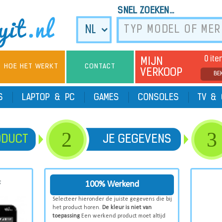
SNEL ZOEKEN...
0 it
MIJN
HOE HET WERKT
CONTACT
VERKOOP
BE
TS
LAPTOP & PC
GAMES
CONSOLES
TV & 
2
3
ODUCT
JE GEGEVENS
s
100% Werkend
Selecteer hieronder de juiste gegevens die bij
het product horen.
De kleur is niet van
toepassing
Een werkend product moet altijd