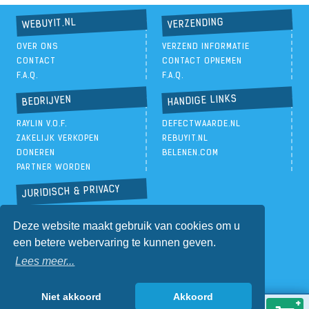
VERZENDING
WEBUYIT.NL
OVER ONS
VERZEND INFORMATIE
CONTACT
CONTACT OPNEMEN
F.A.Q.
F.A.Q.
HANDIGE LINKS
BEDRIJVEN
RAYLIN V.O.F.
DEFECTWAARDE.NL
ZAKELIJK VERKOPEN
REBUYIT.NL
DONEREN
BELENEN.COM
PARTNER WORDEN
JURIDISCH & PRIVACY
PRIVACYBELEID
Deze website maakt gebruik van cookies om u
ALGEMENE VOORWAARDEN
een betere webervaring te kunnen geven.
Lees meer...
Niet akkoord
Akkoord