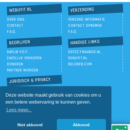
VERZENDING
WEBUYIT.NL
OVER ONS
VERZEND INFORMATIE
CONTACT
CONTACT OPNEMEN
F.A.Q.
F.A.Q.
HANDIGE LINKS
BEDRIJVEN
RAYLIN V.O.F.
DEFECTWAARDE.NL
ZAKELIJK VERKOPEN
REBUYIT.NL
DONEREN
BELENEN.COM
PARTNER WORDEN
JURIDISCH & PRIVACY
PRIVACYBELEID
Deze website maakt gebruik van cookies om u
ALGEMENE VOORWAARDEN
een betere webervaring te kunnen geven.
Lees meer...
Niet akkoord
Akkoord