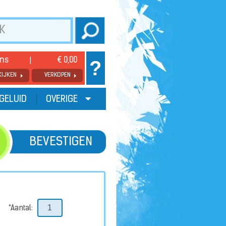
ems
€ 0,00
?
KIJKEN
VERKOPEN
GELUID
OVERIGE
BEVESTIGEN
*Aantal: