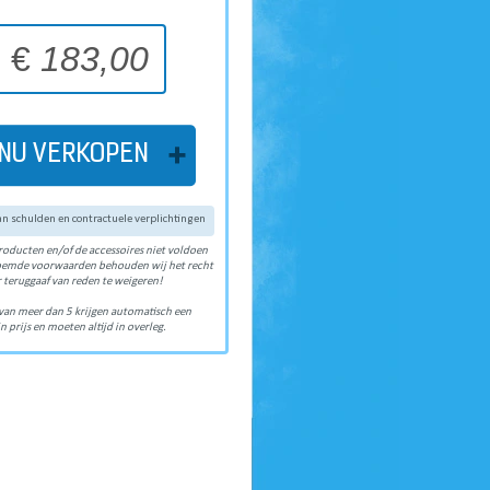
€
183,00
NU VERKOPEN
van schulden en contractuele verplichtingen
roducten en/of de accessoires niet voldoen
oemde voorwaarden behouden wij het recht
 teruggaaf van reden te weigeren!
van meer dan 5 krijgen automatisch een
n prijs en moeten altijd in overleg.