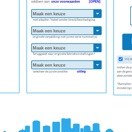
onze voorwaarden [OPEN]
voldoen aan
met adapter / kabel zonder breuk/beschadiging
originele verpakking met juiste serie-nummer(s)
Teruggezet naar originele fabrieksinstellingen?
vrij 
Indien de p
uitleg
selecteer de juiste conditie
aan de gen
deze zonder
*Aantallen 
mindering i