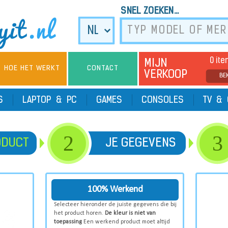
SNEL ZOEKEN...
0 it
MIJN
HOE HET WERKT
CONTACT
VERKOOP
BE
TS
LAPTOP & PC
GAMES
CONSOLES
TV & 
2
3
ODUCT
JE GEGEVENS
100% Werkend
Selecteer hieronder de juiste gegevens die bij
het product horen.
De kleur is niet van
toepassing
Een werkend product moet altijd