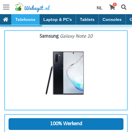
0
NL
Samsung Galaxy Note 10
Telefoons
Laptop & PC's
Tablets
Consoles
Samsung
Galaxy Note 10
100% Werkend