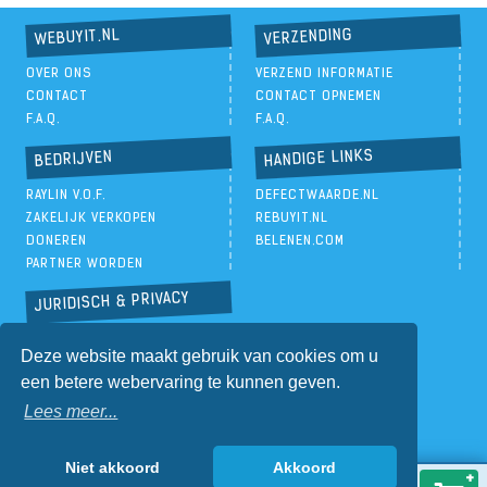
VERZENDING
WEBUYIT.NL
OVER ONS
VERZEND INFORMATIE
CONTACT
CONTACT OPNEMEN
F.A.Q.
F.A.Q.
HANDIGE LINKS
BEDRIJVEN
RAYLIN V.O.F.
DEFECTWAARDE.NL
ZAKELIJK VERKOPEN
REBUYIT.NL
DONEREN
BELENEN.COM
PARTNER WORDEN
JURIDISCH & PRIVACY
PRIVACYBELEID
Deze website maakt gebruik van cookies om u
ALGEMENE VOORWAARDEN
een betere webervaring te kunnen geven.
Lees meer...
Niet akkoord
Akkoord