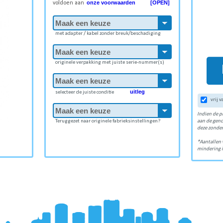
onze voorwaarden [OPEN]
voldoen aan
met adapter / kabel zonder breuk/beschadiging
originele verpakking met juiste serie-nummer(s)
uitleg
selecteer de juiste conditie
vrij 
Indien de p
Teruggezet naar originele fabrieksinstellingen?
aan de gen
deze zonder
*Aantallen 
mindering i