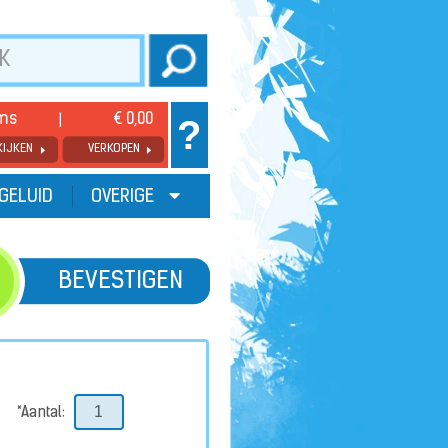
ems
€ 0,00
?
KIJKEN
VERKOPEN
GELUID
OVERIGE
BEVESTIGEN
*Aantal: