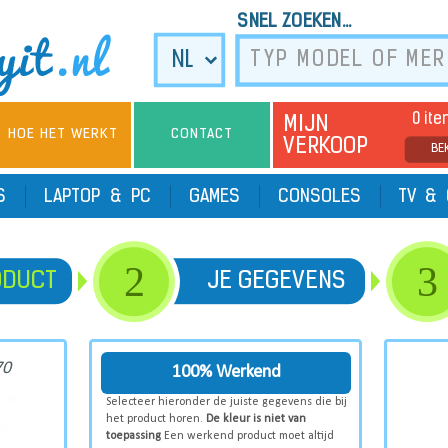
SNEL ZOEKEN...
0 it
MIJN
HOE HET WERKT
CONTACT
VERKOOP
BE
TS
LAPTOP & PC
GAMES
CONSOLES
TV & 
2
3
ODUCT
JE GEGEVENS
70
100% Werkend
Selecteer hieronder de juiste gegevens die bij
het product horen.
De kleur is niet van
toepassing
Een werkend product moet altijd