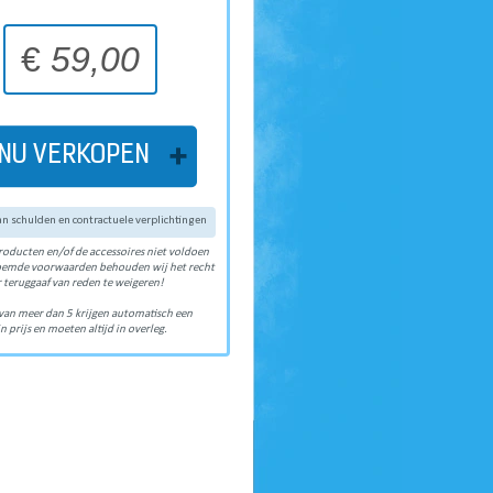
€
59,00
NU VERKOPEN
van schulden en contractuele verplichtingen
roducten en/of de accessoires niet voldoen
oemde voorwaarden behouden wij het recht
 teruggaaf van reden te weigeren!
van meer dan 5 krijgen automatisch een
n prijs en moeten altijd in overleg.